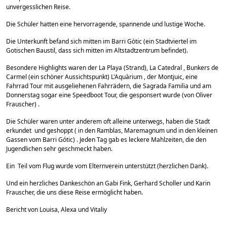
unvergesslichen Reise.
Die Schüler hatten eine hervorragende, spannende und lustige Woche.
Die Unterkunft befand sich mitten im Barri Gòtic (ein Stadtviertel im
Gotischen Baustil, dass sich mitten im Altstadtzentrum befindet).
Besondere Highlights waren der La Playa (Strand), La Catedral , Bunkers de
Carmel (ein schöner Aussichtspunkt) L'Aquàrium , der Montjuic, eine
Fahrrad Tour mit ausgeliehenen Fahrrädern, die Sagrada Familia und am
Donnerstag sogar eine Speedboot Tour, die gesponsert wurde (von Oliver
Frauscher) .
Die Schüler waren unter anderem oft alleine unterwegs, haben die Stadt
erkundet und geshoppt ( in den Ramblas, Maremagnum und in den kleinen
Gassen vom Barri Gótic) . Jeden Tag gab es leckere Mahlzeiten, die den
Jugendlichen sehr geschmeckt haben.
Ein Teil vom Flug wurde vom Elternverein unterstützt (herzlichen Dank).
Und ein herzliches Dankeschön an Gabi Fink, Gerhard Scholler und Karin
Frauscher, die uns diese Reise ermöglicht haben.
Bericht von Louisa, Alexa und Vitaliy