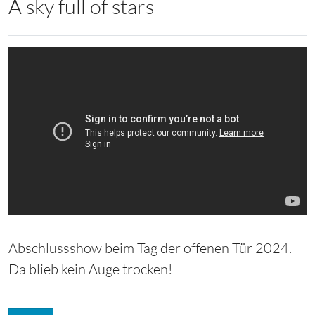
A sky full of stars
Abschlussshow beim Tag der offenen Tür 2024.
Da blieb kein Auge trocken!